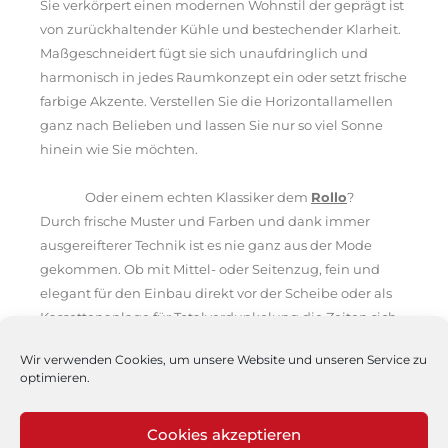
Sie verkörpert einen modernen Wohnstil der geprägt ist
von zurückhaltender Kühle und bestechender Klarheit.
Maßgeschneidert fügt sie sich unaufdringlich und
harmonisch in jedes Raumkonzept ein oder setzt frische
farbige Akzente. Verstellen Sie die Horizontallamellen
ganz nach Belieben und lassen Sie nur so viel Sonne
hinein wie Sie möchten.
Oder einem echten Klassiker dem
Rollo
?
Durch frische Muster und Farben und dank immer
ausgereifterer Technik ist es nie ganz aus der Mode
gekommen. Ob mit Mittel- oder Seitenzug, fein und
elegant für den Einbau direkt vor der Scheibe oder als
Kassettenanlage für Totalverdunkelung die Zeiten sich
überschlagender Springrollos sind endgültig vorbei!
Wir verwenden Cookies, um unsere Website und unseren Service zu
optimieren.
Cookies akzeptieren